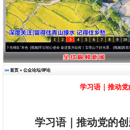
1
2
3
4
5
6
7
8
9
10
队”本色
·[视频]
牢记初心使命 奋进复兴征程丨宝塔山下好光景..
·[视频]
因党而生 为党而
首页
»
公众论坛/评论
学习语｜推动党
学习语｜推动党的创新