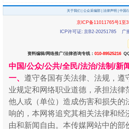
关于我们
|
公众采编部
|
法律声明
| 中国
京ICP备11011765号1至3
东山县通报“牛蛙产品抗生素超标问题”
法
ICP许可证: 京B2-20251785
广
资料编辑/网络推广/法律咨询专线：
010-89525216
QQ
中国/公众/公共/全民/法治/法制/
一、
遵守各国有关法律、法规，遵
业规定和网络职业道德，承担法律
他人或（单位）造成伤害和损失的
千年窑火 生生不息
一
响的，本网将追究其相关法律和经
由和新闻自由。本传媒网站中的部