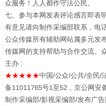
众服务！人人都作守法公民。
“蜀中异人”王建安的艺术幻境
七、参与本网发表评论感言即表明
有意见请向制作采编部联系，电话：0
公众传媒所有辅助网站属多元发
传媒网的支持帮助与合作交流。
主办 :
完善运行机制助力责任有效落实
一纸欠条
★★★★★
中国/公众/公共/全民/
备11011765号1至52，京公网安备：
制作采编部/影视采编部/发布广告