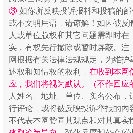
③
如你所反映投诉报料和投稿的部
或不文明用语，请谅解！如因被反
人或单位版权和其它问题需即时在
扯下公款旅游的“隐身衣”
如何以同
实，有权先行撤除或暂时屏蔽。注
网根据有关法律法规规定，为维护
述权和知情权的权利，
在收到本网
应，我们将视为默认。（不作回应
人姓名、地址、单位、实名公布，让
行评论，或将被反映投诉举报的内
不代表本网赞同其观点和对其真实
“蜀中异人”王建安的艺术幻境
体舆论为导向
，强化反腐和公众/公