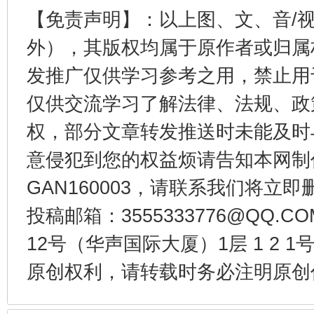
【免责声明】：以上图、文、音/
外），其版权均属于原作者或归属
发推广仅供学习参考之用，禁止用
东山县通报“牛蛙产品抗生素超标问题”
法
仅供交流学习了解法律、法规、政
权，部分文章转发推送时未能及时
意侵犯到您的权益烦请告知本网制作采编
GAN160003，请联系我们将立即删
投稿邮箱：3555333776@QQ
12号（华声国际大厦）1层 1 2
原创权利，请转载时务必注明原创作
千年窑火 生生不息
一