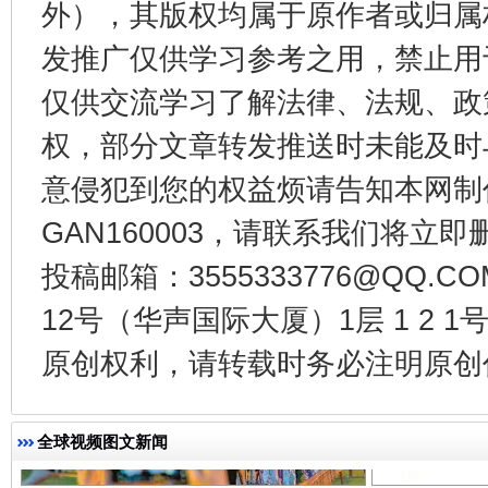
外），其版权均属于原作者或归属
发推广仅供学习参考之用，禁止用
东山县通报“牛蛙产品抗生素超标问题”
法
仅供交流学习了解法律、法规、政
权，部分文章转发推送时未能及时
意侵犯到您的权益烦请告知本网制作采编
GAN160003，请联系我们将立即删
投稿邮箱：3555333776@QQ
12号（华声国际大厦）1层 1 2
原创权利，请转载时务必注明原创作
千年窑火 生生不息
一
全球视频图文新闻