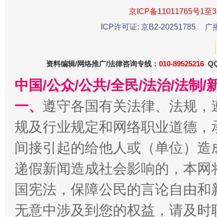
京ICP备11011765号1至3
东山县通报“牛蛙产品抗生素超标问题”
法
ICP许可证: 京B2-20251785
广
资料编辑/网络推广/法律咨询专线：
010-89525216
QQ
中国/公众/公共/全民/法治/法
一、
遵守各国有关法律、法规，
规及行业规定和网络职业道德，
间接引起的给他人或（单位）造
千年窑火 生生不息
一
递假新闻造成社会影响的，本网
国宪法，保障公民的言论自由和
无意中涉及到您的权益，请及时