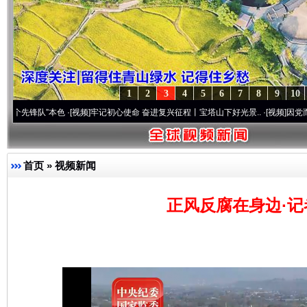
1
2
3
4
5
6
7
8
9
10
队”本色
·[视频]
牢记初心使命 奋进复兴征程丨宝塔山下好光景..
·[视频]
因党而生 为党而
首页
»
视频新闻
正风反腐在身边·记