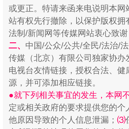
或更正。特请来函来电说明本网
站有权先行撤除，以保护版权拥有者
法制/新闻网等传媒网站衷心致谢
揭开“小金库”的免责幌子
二、
中国/公众/公共/全民/法治
传媒（北京）有限公司独家协办
电视台友情链接，授权合法、健
源，并可添加相应链接。
●就下列相关事宜的发生，本网
定或相关政府的要求提供您的个
受贿1.44亿！段成刚被判无期
从幼儿
他原因导致的个人信息泄漏；
⑶