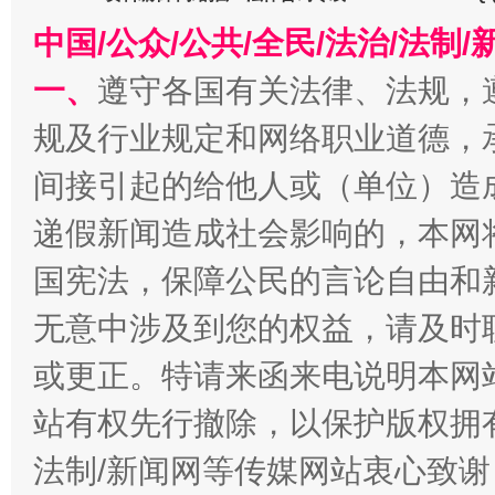
东山县通报“牛蛙产品抗生素超标问题”
法
中国/公众/公共/全民/法治/法
一、
遵守各国有关法律、法规，
规及行业规定和网络职业道德，
间接引起的给他人或（单位）造
递假新闻造成社会影响的，本网
国宪法，保障公民的言论自由和
千年窑火 生生不息
一
无意中涉及到您的权益，请及时
或更正。特请来函来电说明本网
站有权先行撤除，以保护版权拥有者
法制/新闻网等传媒网站衷心致谢