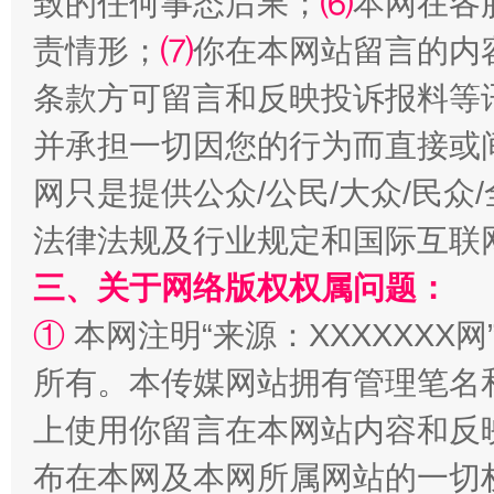
致的任何事态后果；
⑹
本网在各
责情形；
⑺
你在本网站留言的内
条款方可留言和反映投诉报料等
并承担一切因您的行为而直接或
网只是提供公众/公民/大众/民
全民健身五年计划来了！等你上场
法律法规及行业规定和国际互联
三、关于网络版权权属问题：
①
本网注明“来源：XXXXXXX网
所有。本传媒网站拥有管理笔名
上使用你留言在本网站内容和反
布在本网及本网所属网站的一切
阿坝州三大球赛在茂县开幕
规模最