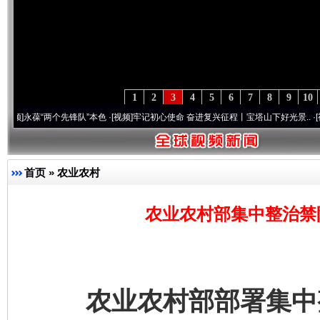
1
2
3
4
5
6
7
8
9
10
葆“两个先锋队”本色
·[视频]
牢记初心使命 奋进复兴征程丨宝塔山下好光景..
·[视频]
因党
首页
»
农业农村
农业农村部集中整治禁
农业农村部部署集中整