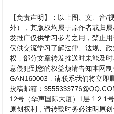
【免责声明】：以上图、文、音/
外），其版权均属于原作者或归属
东山县通报“牛蛙产品抗生素超标问题”
法
发推广仅供学习参考之用，禁止用
仅供交流学习了解法律、法规、政
权，部分文章转发推送时未能及时
意侵犯到您的权益烦请告知本网制作采编
GAN160003，请联系我们将立即删
投稿邮箱：3555333776@QQ
千年窑火 生生不息
一
12号（华声国际大厦）1层 1 2
原创权利，请转载时务必注明原创作