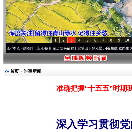
1
2
3
4
5
6
7
8
9
10
色
·[视频]
牢记初心使命 奋进复兴征程丨宝塔山下好光景..
·[视频]
因党而生 为党而战——
首页
»
时事新闻
准确把握“十五五”时期
深入学习贯彻党