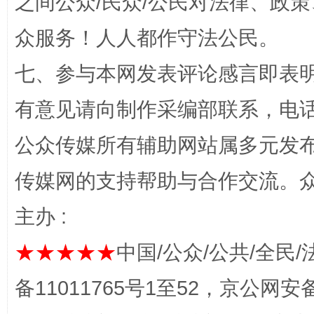
之间公众/民众/公民对法律、政
众服务！人人都作守法公民。
七、参与本网发表评论感言即表明
有意见请向制作采编部联系，电话：0
公众传媒所有辅助网站属多元发
完善运行机制助力责任有效落实
一纸欠条
传媒网的支持帮助与合作交流。
主办 :
★★★★★
中国/公众/公共/全民/
备11011765号1至52，京公网安备：