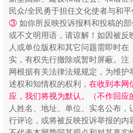
民众/全民勇于担任文化使者与和
③
如你所反映投诉报料和投稿的部
或不文明用语，请谅解！如因被反
扯下公款旅游的“隐身衣”
如何以同
人或单位版权和其它问题需即时在
实，有权先行撤除或暂时屏蔽。注
网根据有关法律法规规定，为维护
述权和知情权的权利，
在收到本网
应，我们将视为默认。（不作回应
人姓名、地址、单位、实名公布，让
“蜀中异人”王建安的艺术幻境
行评论，或将被反映投诉举报的内
不代表本网赞同其观点和对其真实