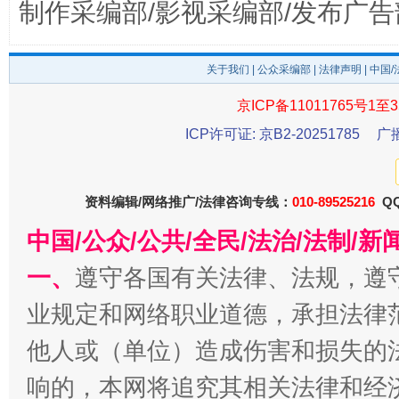
制作采编部/影视采编部/发布广告
东山县通报“牛蛙产品抗生素超标问题”
法
关于我们
|
公众采编部
|
法律声明
| 中国
京ICP备11011765号1至3
ICP许可证: 京B2-20251785
广
资料编辑/网络推广/法律咨询专线：
010-89525216
QQ
中国/公众/公共/全民/法治/法制/
一、
遵守各国有关法律、法规，遵
千年窑火 生生不息
一
业规定和网络职业道德，承担法律
他人或（单位）造成伤害和损失的
响的，本网将追究其相关法律和经