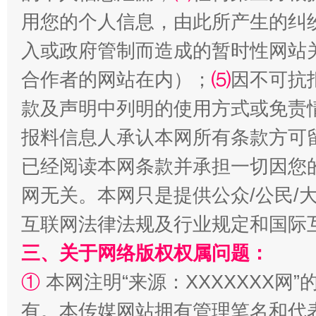
用您的个人信息，由此所产生的纠
入或政府管制而造成的暂时性网站
合作者的网站在内）；
⑸
因不可抗
款及声明中列明的使用方式或免责
报料信息人承认本网所有条款方可
全民健身五年计划来了！等你上场
已经阅读本网条款并承担一切因您
网无关。本网只是提供公众/公民/
互联网法律法规及行业规定和国际
三、关于网络版权权属问题：
①
本网注明“来源：XXXXXXX网”
有。本传媒网站拥有管理笔名和代