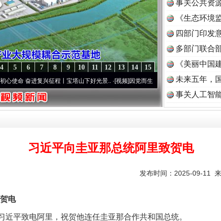
事关公共资
《生态环境监
读
四部门印发
多部门联合部
《美丽中国建
4
5
6
7
8
9
10
11
12
13
14
15
未来五年，
命 奋进复兴征程丨宝塔山下好光景..
·[视频]
因党而生 为党而战——百年“纪”事⑧加强纪律
事关人工智
习近平向圭亚那总统阿里致贺电
发布时间：2025-09-11 
贺电
实
一纸欠条伤亲情 巡回调解促和解..
席习近平致电阿里，祝贺他连任圭亚那合作共和国总统。