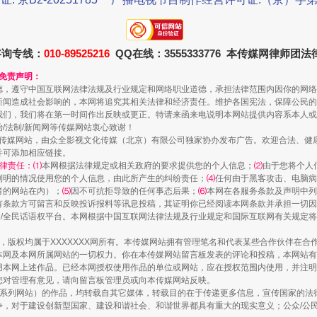
咨询专线：
010-89525216
QQ在线：3555333776 本传媒网律师团
和免责声明：
德，遵守中国互联网法律法规及行业规定和网络职业道德，承担法律范围内因你的网络
新闻造成社会影响的，本网将追究其相关法律和经济责任。维护各国宪法，保障公民的
我们，我们将在第一时间作出反映或更正。特请来函来电说明本网站提供内容系本人或
治/法制/新闻网等传媒网站衷心致谢！
新闻网等传媒网站，由众全影视文化传媒（北京）有限公司独家协办发布广告。欢迎合法、
规模最大的光氢储一体化项目
并可添加相应链接。
律责任：⑴
本网根据法律规定或相关政府的要求提供您的个人信息；
⑵
由于您将个人
列明的情况使用您的个人信息，由此所产生的纠纷责任；
⑷
任何由于黑客攻击、电脑病
者的网站在内）；
⑸
因不可抗拒导致的任何事态后果；
⑹
本网在各服务条款及声明中列
有条款方可留言和反映投诉报料等讯息投稿，其证明你已经阅读本网条款并承担一切因
民众/全民话语权平台。本网根据中国互联网法律法规及行业规定和国际互联网有关规定
作品，版权均属于XXXXXXX网所有。本传媒网站拥有管理笔名和代表某些合作伙伴在
本网及本网所属网站的一切权力。你在本传媒网站留言板发表的评论和投稿，本网站有
本网上述作品。已经本网授权使用作品的单位或网站，应在授权范围内使用，并注明“来
您对管理有意见，请向留言板管理员或向本传媒网站反映。
本传媒系列网站）的作品，均转载自其它媒体，转载目的在于传递更多信息，宣传国家的
，对于建设创新型国家、建设和谐社会、和谐世界都具有重大的现实意义；公众/公民/