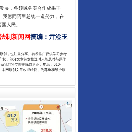
发展，各领域务实合作成果丰
识。我愿同阿里总统一道努力，在
两国人民。
法制新闻网
摘编
：
亓淦玉
重原创，也注重分享。转发推广仅供学习参考
产权，部分文章转发推送时未能及时与原作
联系我们将立即删除或更正。电话：010-
让核能赋能千行百业
2 1号。本网原创文章欢迎转载，为尊重和维护原