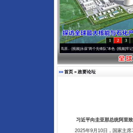
1
2
3
开通运营20周年 深刻改变雪域高原..
·[视频]
永葆“两个先锋队”本色
·[视频]
牢记初心使
首页
»
政要论坛
习近平向圭亚那总统阿里致
完善运行机制助力责任有效落
2025年9月10日，国家主