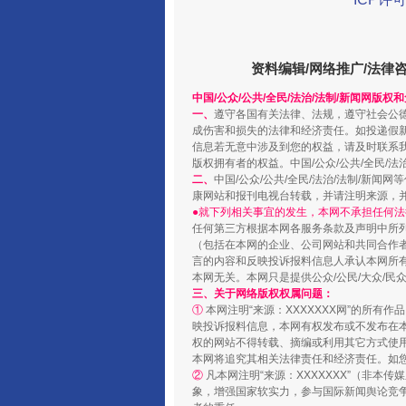
资料编辑/网络推广/法律
中国/公众/公共/全民/法治/法制/新闻网版权
一、
遵守各国有关法律、法规，遵守社会公
成伤害和损失的法律和经济责任。如投递假
信息若无意中涉及到您的权益，请及时联系
版权拥有者的权益。中国/公众/公共/全民/法
二、
中国/公众/公共/全民/法治/法制/
阿坝州三大球赛在茂县开幕
康网站和报刊电视台转载，并请注明来源，
●就下列相关事宜的发生，本网不承担任何法
任何第三方根据本网各服务条款及声明中所
（包括在本网的企业、公司网站和共同合作
言的内容和反映投诉报料信息人承认本网所
本网无关。本网只是提供公众/公民/大众/
三、关于网络版权权属问题：
①
本网注明“来源：XXXXXXX网”的所有
映投诉报料信息，本网有权发布或不发布在
权的网站不得转载、摘编或利用其它方式使用
本网将追究其相关法律责任和经济责任。如
②
凡本网注明“来源：XXXXXXX”（非
象，增强国家软实力，参与国际新闻舆论竞争