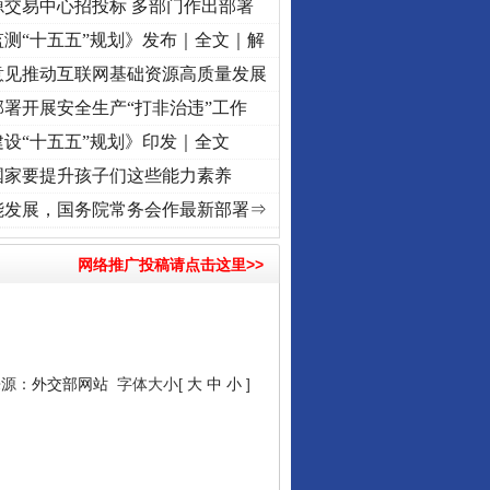
源交易中心招投标 多部门作出部署
测“十五五”规划》发布｜全文｜解
意见推动互联网基础资源高质量发展
署开展安全生产“打非治违”工作
设“十五五”规划》印发｜全文
国家要提升孩子们这些能力素养
..
·[视频]
牢记初心使命 奋进复兴征程丨“转折之城”激荡..
·[视频]
牢记初心使命 奋进复
能发展，国务院常务会作最新部署⇒
网络推广投稿请点击这里>>
来源：
外交部网站
字体大小[
大
中
小
]
行业协会接连发公告