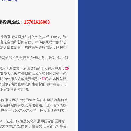
法律咨询热线：
15701616003
行为直接或间接引起的给他人或（单位）造
言论自由和新闻自由。本传媒网站中的部份
法人版权所有，网站有权先行撤除，以保护
健康网站和报刊电视台友情链接，授权合法、健
走走走！国家喊你健身啦
信息泄漏或其他原因导致的个人信息泄漏；
⑶
毒侵入或政府管制而造成的暂时性网站关闭
明的使用方式或免责情形；
⑺
你在本网站留
您的行为而直接或间接引起的法律责任，与
将不定期更新本声明。
合作伙伴的网站上使用你留言在本网站内容和反
权在网站内转载或修改引用。但未经本网授
源于：XXXXXXX网”。违反上述声明者，
法律、法规、政策及文化和展示国家的国际形
大众/民众/全民勇于担任文化使者与和平使