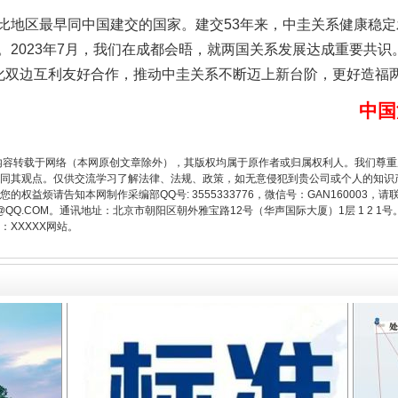
地区最早同中国建交的国家。建交53年来，中圭关系健康稳定
。2023年7月，我们在成都会晤，就两国关系发展达成重要共
深化双边互利友好合作，推动中圭关系不断迈上新台阶，更好造福
中国
内容转载于网络（本网原创文章除外），其版权均属于原作者或归属权利人。我们尊
同其观点。仅供交流学习了解法律、法规、政策，如无意侵犯到贵公司或个人的知识
权益烦请告知本网制作采编部QQ号: 3555333776，微信号：GAN160003，请
题”
法徽映军营 权益有保障
3776@QQ.COM。通讯地址：北京市朝阳区朝外雅宝路12号（华声国际大厦）1层 1 
XXXXX网站。