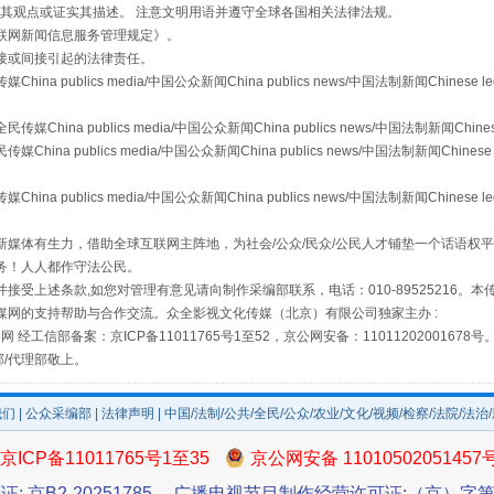
s等传媒网站同意其观点或证实其描述。 注意文明用语并遵守全球各国相关法律法规。
联网新闻信息服务管理规定
》。
接或间接引起的法律责任。
publics media/中国公众新闻China publics news/中国法制新闻Chinese l
a publics media/中国公众新闻China publics news/中国法制新闻Chinese
从幼儿园到大学，有这些资助
 publics media/中国公众新闻China publics news/中国法制新闻Chinese 
publics media/中国公众新闻China publics news/中国法制新闻Chinese l
媒体有生力，借助全球互联网主阵地，为社会/公众/民众/公民人才铺垫一个话语权平
务！人人都作守法公民。
接受上述条款,如您对管理有意见请向制作采编部联系，电话：010-89525216。
媒网的支持帮助与合作交流。众全影视文化传媒（北京）有限公司独家主办 :
网 经工信部备案：京ICP备11011765号1至52，京公网安备：11011202001678号
部/代理部敬上。
我们
|
公众采编部
|
法律声明
| 中国/法制/公共/全民/公众/农业/文化/视频/检察/法院/法治
场
事关残疾人未来5年
京ICP备11011765号1至35
京公网安备 11010502051457
证: 京B2-20251785
广播电视节目制作经营许可证:（京）字第3