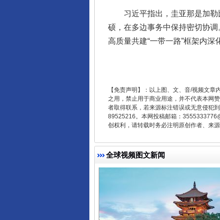
习近平指出，圭亚那是加勒比
硕，在多边事务中保持密切协调
高质量共建“一带一路”框架内
【免责声明】：以上图、文、音/视频文章
之用，禁止用于商业用途，并不代表本网赞
者取得联系，若来源标注错误或无意侵犯到您的
东山县通报“牛蛙产品抗生素超标问
89525216。本网投稿邮箱：355533
创权利，请转载时务必注明原创作者、来源：
全球视频图文新闻