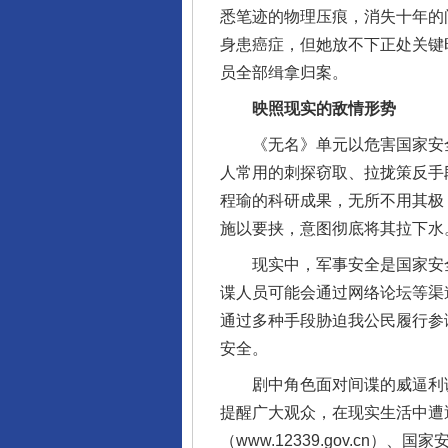
悉笔迹的物理压痕，消失十年的
身患癌症，但她放不下正处关键
员全部缉拿归案。
映照现实的敌情形势
《无名》单元以危害国家安全
人常用的刺探窃取、拉拢策反手
程瑜的科研成果，无所不用其极
施以要挟，意图彻底将其拉下水
现实中，军事安全是国家安全
谍人员可能会通过网络论坛等渠道
通过多种手段胁迫我公民履行参
安全。
剧中角色面对间谍的威逼利诱、
提醒广大观众，在现实生活中遭
（www.12339.gov.c