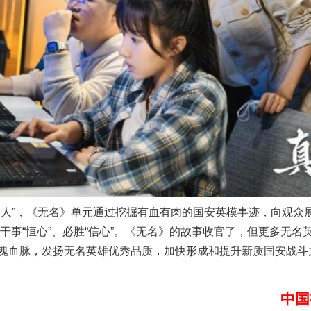
实
一纸欠条伤亲情 巡回调解促和解..
”，《无名》单元通过挖掘有血有肉的国安英模事迹，向观众
”、干事“恒心”、必胜“信心”。《无名》的故事收官了，但更多无
题”
法徽映军营 权益有保障
魂血脉，发扬无名英雄优秀品质，加快形成和提升新质国安战斗
中国