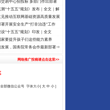
源交易中心招投标 多部门作出部署
测“十五五”规划》发布｜全文｜解
意见推动互联网基础资源高质量发展
署开展安全生产“打非治违”工作
设“十五五”规划》印发｜全文
国家要提升孩子们这些能力素养
使命 奋进复兴征程丨“转折之城”激荡..
·[视频]
牢记初心使命 奋进复兴征程丨红船起航处 
能发展，国务院常务会作最新部署⇒
网络推广投稿请点击这里>>
事
安全部微信公众号
字体大小[
大
中
小
]