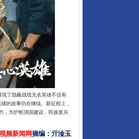
行业协会接连发公告
展现了隐蔽战线无名英雄不仅有
名英雄的故事仍在继续。新征程上，
让核能赋能千行百业
力，为护航强国建设、民族复兴
视频新闻网
摘编
：
亓淦玉