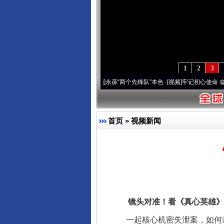
1
2
3
刻改变雪域高原..
·[视频]
永葆“两个先锋队”本色
·[视频]
牢记初心使命 奋进复兴征程丨宝
首页
»
视频新闻
镜头对准！看《真心英雄》
一起核心机密失泄案，如何牵