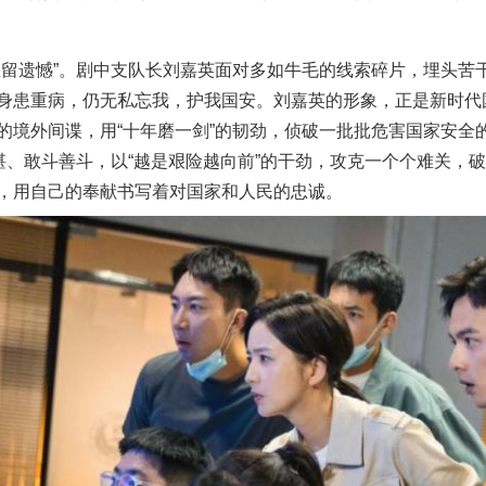
遗憾”。剧中支队长刘嘉英面对多如牛毛的线索碎片，埋头苦
身患重病，仍无私忘我，护我国安。刘嘉英的形象，正是新时代
的境外间谍，用“十年磨一剑”的韧劲，侦破一批批危害国家安全
精湛、敢斗善斗，以“越是艰险越向前”的干劲，攻克一个个难关，
，用自己的奉献书写着对国家和人民的忠诚。