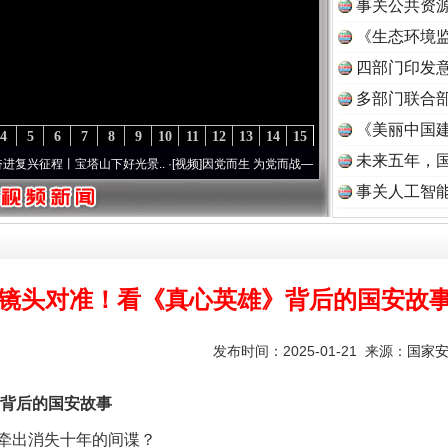
事关公共资
《生态环境监
读
四部门印发
多部门联合部
《美丽中国建
4
5
6
7
8
9
10
11
12
13
14
15
未来五年，
塔山下好光景..
·[视频]
因党而生 为党而战——百年“纪”事⑧加强纪律..
·[视频]
牢记初心
事关人工智
镜头对准！看《真心英雄》背后的国安故
发布时间：2025-01-21 来源：
国家
背后的国安故事
出消失十年的间谍？