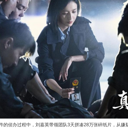
侦办过程中，刘嘉英带领团队3天拼凑28万张碎纸片，从嫌