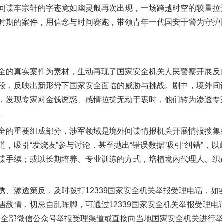
间谍车宗轩的字迹竟如幽灵般再次出现，一场跨越时空的较量拉
时期的案件，用信念与时间赛跑，带领青年一代国安干警为守护
的真实案件为素材，生动再现了国家安全机关人民警察开展反
段，反映出新形势下国家安全面临的威胁与挑战。剧中，境外间
，发现专家对金钱诱惑、感情拉拢无动于衷时，他们转为渗透专
。
的重要组成部分，涉军领域是境外间谍情报机关开展情报搜集
，吸引“发烧友”参与讨论，甚至抛出“错误数据”吸引“纠错”，
谍手续；或以长期培养、专业训练的方式，培植境内代理人、织
渗透策反，及时拨打12339国家安全机关举报受理电话，如
遇敌情，切忌自乱阵脚，可通过12339国家安全机关举报受理电
n）、国家安全部微信公众号举报受理渠道或直接向当地国家安全机关进行