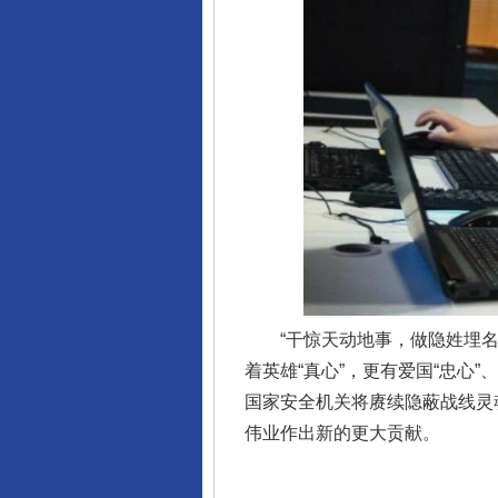
完善运行机制助力责任有效落
“干惊天动地事，做隐姓埋名人
着英雄“真心”，更有爱国“忠心
东山县通报“牛蛙产品抗生素超标问
国家安全机关将赓续隐蔽战线灵
伟业作出新的更大贡献。