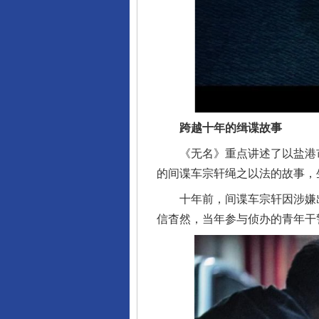
跨越十年的缉谍故事
《无名》重点讲述了以盐港市
的间谍车宗轩绳之以法的故事，
十年前，间谍车宗轩因涉嫌出
信杳然，当年参与侦办的青年干