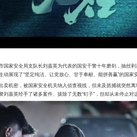
国家安全局支队长刘嘉英为代表的国安干警十年磨剑，抽丝剥
生动展现了“坚定纯洁、让党放心、甘于奉献、能拼善赢”的国家
卖机密，被国家安全机关纳入侦查视线，但未及抓捕就突然离
警刘嘉英经手了诸多案件、拔除了无数“钉子”，但却从未停止对